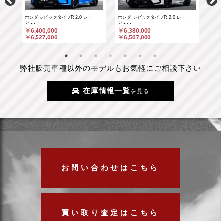
ホンダ シビックタイプR 2.0 レー
ホンダ シビックタイプR 2.0 レー
ポル
シ……
シ……
￥6
￥6,400,000
￥6,380,000
￥6
￥6,527,000
￥6,507,000
弊社販売車種以外のモデルもお気軽にご相談下さい
在庫情報一覧
を見る
お問い合わせはこちら
買い取り査定はこちら