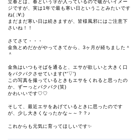
立春とは、春という字が入っているので暖かいイメー
ジですが、実は1年で最も寒い日ということみたいです
ね( ;∀;)
まだまだ寒い日は続きますが、皆様風邪にはご注意下
さいね！！
さてさて・・・
金魚とめだかがやってきてから、3ヶ月が経ちました＾
＾
金魚はいつもそばを通ると、エサが欲しいと大きく口
をパクパクさせています(*’▽’)
この写真を撮っているときもエサをくれると思ったの
か、ずーっとパクパク(笑)
かわいいです♡♡
そして、最近エサをあげているときに思ったのです
が、少し大きくなったかな～～？？♪
これからも元気に育ってほしいです✨