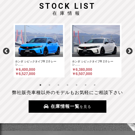
STOCK LIST
在庫情報
ホンダ シビックタイプR 2.0 レー
ホンダ シビックタイプR 2.0 レー
ポル
シ……
シ……
￥6
￥6,400,000
￥6,380,000
￥6
￥6,527,000
￥6,507,000
弊社販売車種以外のモデルもお気軽にご相談下さい
在庫情報一覧
を見る