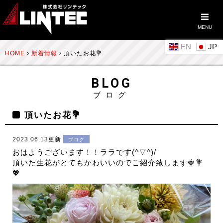
MENU
EN
HOME
新着情報
頂いたお花💐
BLOG
ブログ
頂いたお花💐
2023.06.13更新
ブログ
おはようございます！！ララです(^▽^)/
頂いた生花がとてもかわいいのでご紹介致します🍓💐
💖