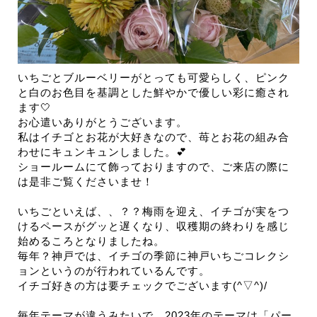
いちごとブルーベリーがとっても可愛らしく、ピンク
と白のお色目を基調とした鮮やかで優しい彩に癒され
ます🤍
お心遣いありがとうございます。
私はイチゴとお花が大好きなので、苺とお花の組み合
わせにキュンキュンしました。💕
ショールームにて飾っておりますので、ご来店の際に
は是非ご覧くださいませ！
いちごといえば、、？？梅雨を迎え、
イチゴ
が実をつ
けるペースがグッと遅くなり、収穫期
の終わり
を感じ
始めるころとなりましたね。
毎年？神戸では、イチゴの季節に神戸いちごコレクシ
ョンというのが行われているんです。
イチゴ好きの方は要チェックでございます(^▽^)/
毎年テーマが違うみたいで、2023年のテーマは「パー