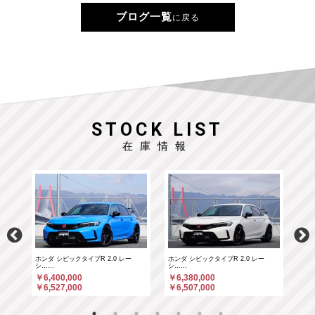
ブログ一覧
に戻る
STOCK LIST
在庫情報
ホンダ シビックタイプR 2.0 レー
ホンダ シビックタイプR 2.0 レー
ポル
シ……
シ……
￥6
￥6,400,000
￥6,380,000
￥6
￥6,527,000
￥6,507,000