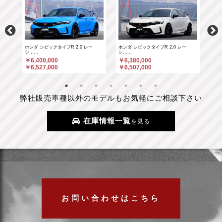
ホンダ シビックタイプR 2.0 レー
ホンダ シビックタイプR 2.0 レー
ポル
シ……
シ……
￥6
￥6,400,000
￥6,380,000
￥6
￥6,527,000
￥6,507,000
弊社販売車種以外のモデルもお気軽にご相談下さい
在庫情報一覧
を見る
お問い合わせはこちら