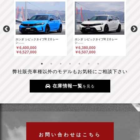
ホンダ シビックタイプR 2.0 レー
ホンダ シビックタイプR 2.0 レー
ポル
シ……
シ……
￥6
￥6,400,000
￥6,380,000
￥6
￥6,527,000
￥6,507,000
弊社販売車種以外のモデルもお気軽にご相談下さい
在庫情報一覧
を見る
お問い合わせはこちら