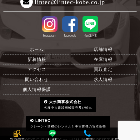
lintec@lintec-kobe.co.jp
Instagram
facebook
公式LINE
ホーム
店舗情報
新着情報
在庫情報
アクセス
買取査定
問い合わせ
求人情報
個人情報保護
大永商事株式会社
各種中古建設機械販売及び輸出
LINTEC
クレーン・建機のレンタルと中古建機の買取販売
買取査定
LINE
お電話
お問い合わせ
COPYRIGHT ©
LINTEC.co.,ltd
ALL RIGHTS RESERVED.