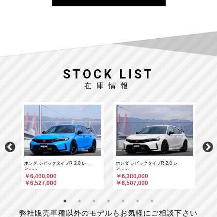
STOCK LIST
在庫情報
ホンダ シビックタイプR 2.0 レー
ホンダ シビックタイプR 2.0 レー
ポル
シ……
シ……
￥6
￥6,400,000
￥6,380,000
￥6
￥6,527,000
￥6,507,000
弊社販売車種以外のモデルもお気軽にご相談下さい