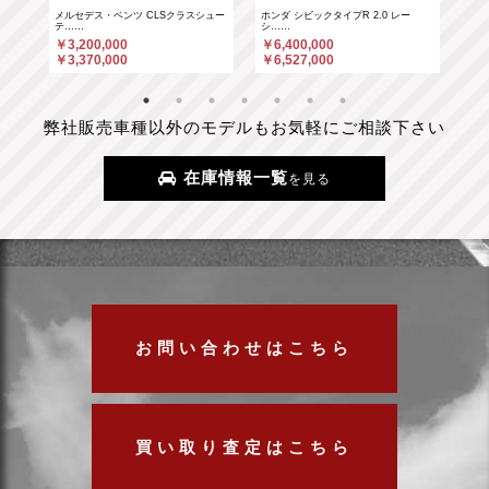
……
メルセデス・ベンツ CLSクラスシュー
ホンダ シビックタイプR 2.0 レー
ホン
テ……
シ……
シ…
￥3,200,000
￥6,400,000
￥6
￥3,370,000
￥6,527,000
￥6
弊社販売車種以外のモデルもお気軽にご相談下さい
在庫情報一覧
を見る
お問い合わせはこちら
買い取り査定はこちら