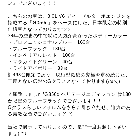
ン』でございます！！
こちらのお車は、3.0L V6 ディーゼルターボエンジンを
搭載する「G350d」をベースにした、日本限定の特別
仕様車となっております✨✨
39年の歴史の中で特に人気が高かったボディーカラー
・プロフェッショナルブルー 160台
・ブルーブラック 130台
・インペリアルレッド 100台
・マラカイトグリーン 40台
・ライトアイボリー 33台
計463台限定であり、現行型最後の究極を求め続けた、
二度とない伝説のGクラスとなっております(/ω＼)
入庫致しました”G350d ヘリテージエディション”は130
台限定のブルーブラックでございます！！
Gクラスらしいフォルムをさらに引き立たせ、迫力のあ
る素敵な色でございます(^-^)
当社で展示しておりますので、是非一度お越し下さい
ませ(^^♪