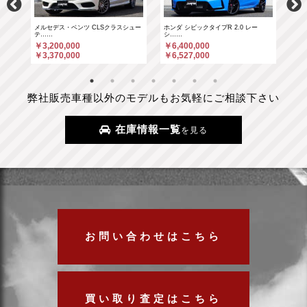
……
メルセデス・ベンツ CLSクラスシュー
ホンダ シビックタイプR 2.0 レー
ホン
テ……
シ……
シ…
￥3,200,000
￥6,400,000
￥6
￥3,370,000
￥6,527,000
￥6
弊社販売車種以外のモデルもお気軽にご相談下さい
在庫情報一覧
を見る
お問い合わせはこちら
買い取り査定はこちら