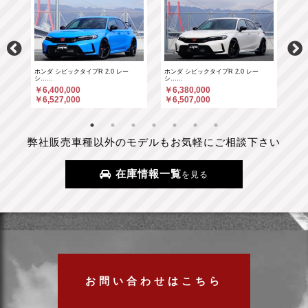
ホンダ シビックタイプR 2.0 レー
ホンダ シビックタイプR 2.0 レー
ポル
シ……
シ……
￥6
￥6,400,000
￥6,380,000
￥6
￥6,527,000
￥6,507,000
弊社販売車種以外のモデルもお気軽にご相談下さい
在庫情報一覧
を見る
お問い合わせはこちら