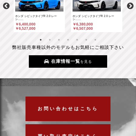
ホンダ シビックタイプR 2.0 レー
ホンダ シビックタイプR 2.0 レー
ポル
シ……
シ……
￥6
￥6,400,000
￥6,380,000
￥6
￥6,527,000
￥6,507,000
弊社販売車種以外のモデルもお気軽にご相談下さい
在庫情報一覧
を見る
お問い合わせはこちら