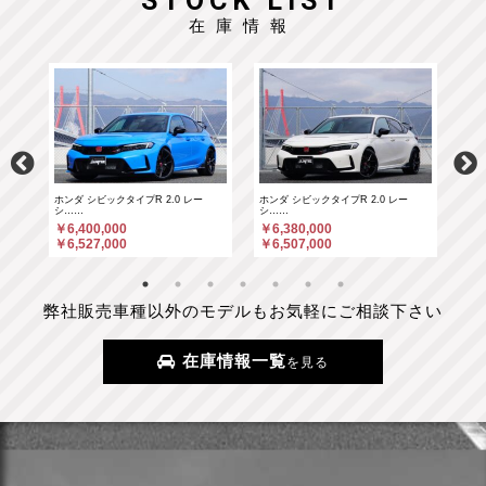
STOCK LIST
在庫情報
ホンダ シビックタイプR 2.0 レー
ホンダ シビックタイプR 2.0 レー
ポル
シ……
シ……
￥6
￥6,400,000
￥6,380,000
￥6
￥6,527,000
￥6,507,000
弊社販売車種以外のモデルもお気軽にご相談下さい
在庫情報一覧
を見る