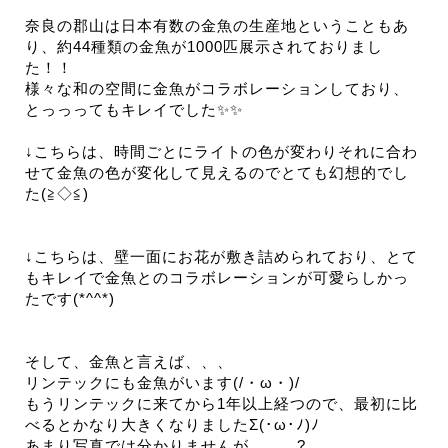
奈良の郡山は日本有数の金魚の生産地ということもあ
り、約44種類の金魚が1000匹展示されておりまし
た！！
様々な和の空間に金魚がコラボレーションしており、
とっっってもキレイでした✨✨
↓こちらは、時間ごとにライトの色が変わりそれに合わ
せて金魚の色が変化して見えるのでとても幻想的でし
た(≧◇≦)
↓こちらは、壁一面にお花が敷き詰められており、とて
もキレイで金魚とのコラボレーションが可愛らしかっ
たです(*^^*)
そして、金魚と言えば、、、
リンテックにも金魚がいます(/・ω・)/
もうリンテックに来てから1年以上経つので、最初に比
べるとかなり大きくなりましたΣ(･ω･ﾉ)ﾉ
あまり写真では分かりませんが、、、?