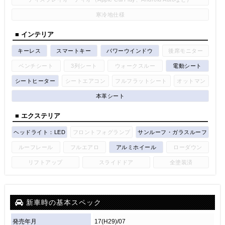
寒冷地仕様
■ インテリア
キーレス
スマートキー
パワーウインドウ
後席モニター
ベンチシート
3列シート
ウォークスルー
電動シート
シートヒーター
シートエアコン
フルフラットシート
オットマン
本革シート
■ エクステリア
ヘッドライト：LED
フロントフォグランプ
サンルーフ・ガラスルーフ
ルーフレール
フルエアロ
アルミホイール
ローダウン
リフトアップ
スライドドア
全塗装済
新車時の基本スペック
発売年月
17(H29)/07