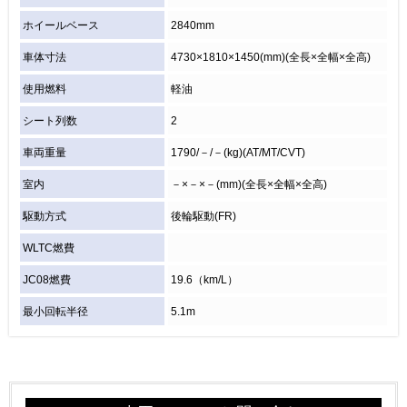
ホイールベース
2840mm
車体寸法
4730×1810×1450(mm)(全長×全幅×全高)
使用燃料
軽油
シート列数
2
車両重量
1790/－/－(kg)(AT/MT/CVT)
室内
－×－×－(mm)(全長×全幅×全高)
駆動方式
後輪駆動(FR)
WLTC燃費
JC08燃費
19.6（km/L）
最小回転半径
5.1m