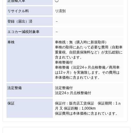
正規輸入車
◯
リサイクル料
リ済別
登録（届出）済
－
エコカー減税対象車
－
車検
車検残：無（購入時に新規取得）
車検の取得にあたって必要な費用（自動車
重量税、自賠責保険料など）が支払総額に
含まれています。
車検整備付
車検整備（法定24ヶ月点検整備／商用車
は12ヶ月）を実施致します。その費用は
本体価格に含まれています。
法定整備
法定整備付
法定24ヶ月点検整備付
保証
保証付：販売店工賃保証 保証期間：1ヵ
月 又 保証距離：1,000km
保証費用は本体価格に含まれています。