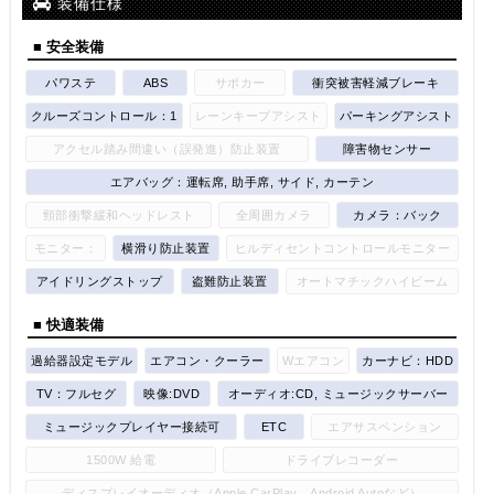
装備仕様
■ 安全装備
パワステ
ABS
サポカー
衝突被害軽減ブレーキ
クルーズコントロール：1
レーンキープアシスト
パーキングアシスト
アクセル踏み間違い（誤発進）防止装置
障害物センサー
エアバッグ：運転席, 助手席, サイド, カーテン
頸部衝撃緩和ヘッドレスト
全周囲カメラ
カメラ：バック
モニター：
横滑り防止装置
ヒルディセントコントロールモニター
アイドリングストップ
盗難防止装置
オートマチックハイビーム
■ 快適装備
過給器設定モデル
エアコン・クーラー
Wエアコン
カーナビ：HDD
TV：フルセグ
映像:DVD
オーディオ:CD, ミュージックサーバー
ミュージックプレイヤー接続可
ETC
エアサスペンション
1500W 給電
ドライブレコーダー
ディスプレイオーディオ（Apple CarPlay、Android Autoなど）