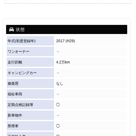
状態
年式(初度登録年)
2017 (H29)
ワンオーナー
－
走行距離
4.2万km
キャンピングカー
－
修復歴
なし
福祉車両
－
定期点検記録簿
◯
新車物件
－
禁煙車
◯