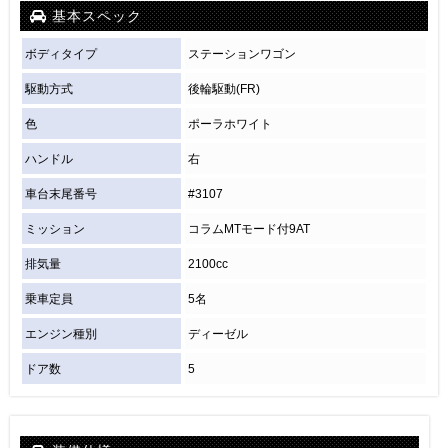
基本スペック
ボディタイプ
ステーションワゴン
駆動方式
後輪駆動(FR)
色
ポーラホワイト
ハンドル
右
車台末尾番号
#3107
ミッション
コラムMTモード付9AT
排気量
2100cc
乗車定員
5名
エンジン種別
ディーゼル
ドア数
5