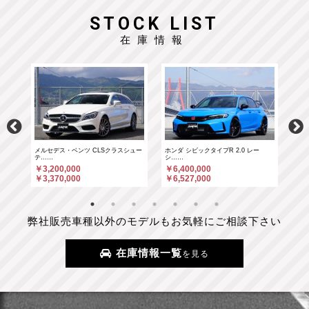
STOCK LIST
在庫情報
……
メルセデス・ベンツ CLSクラスシュー
ホンダ シビックタイプR 2.0 レー
ホン
テ……
シ……
シ…
￥3,200,000
￥6,400,000
￥6
￥3,370,000
￥6,527,000
￥6
弊社販売車種以外のモデルもお気軽にご相談下さい
在庫情報一覧
を見る