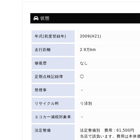
状態
年式(初度登録年)
2009(H21)
走行距離
2.9万km
修復歴
なし
定期点検記録簿
◯
禁煙車
－
リサイクル料
リ済別
エコカー減税対象車
－
法定整備
法定整備別 費用：61,500円
当店で請負います。費用は本体