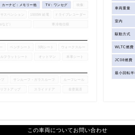
カーナビ：メモリー他
TV：ワンセグ
映像:
車両重量
アサスペンション
1500W 給電
ドライブレコーダー
室内
utoなど）
寒冷地仕様
駆動方式
WLTC燃費
ー
ベンチシート
3列シート
ウォークスルー
フルフラットシート
オットマン
本革シート
JC08燃費
最小回転半
ンプ
サンルーフ・ガラスルーフ
ルーフレール
リフトアップ
スライドドア
全塗装済
この車両についてお問い合わせ