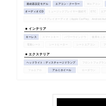
過給器設定モデル
エアコン・クーラー
Wエアコン
オーディオ:CD
ミュージックプレイヤー接続可
ETC
エ
ディスプレイオーディオ（Apple CarPlay、Android A
■ インテリア
キーレス
スマートキー
パワーウインドウ
後席モニタ
電動シート
シートヒーター
シートエアコン
■ エクステリア
ヘッドライト：ディスチャージドランプ
フロントフォグラ
フルエアロ
アルミホイール
ローダウン