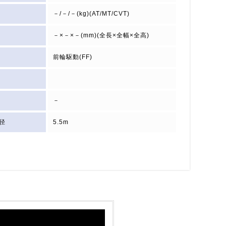
－/－/－(kg)(AT/MT/CVT)
－×－×－(mm)(全長×全幅×全高)
前輪駆動(FF)
－
径
5.5m