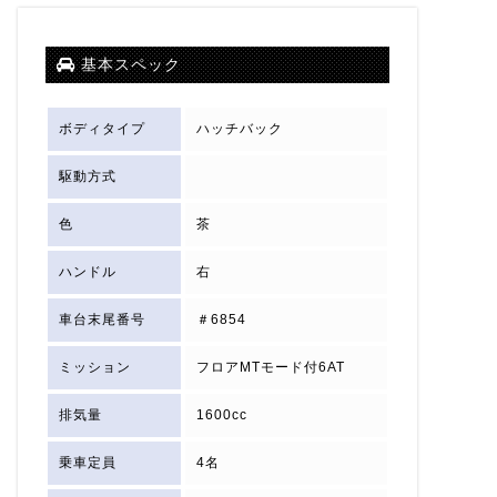
基本スペック
ボディタイプ
ハッチバック
駆動方式
色
茶
ハンドル
右
車台末尾番号
＃6854
ミッション
フロアMTモード付6AT
排気量
1600cc
乗車定員
4名