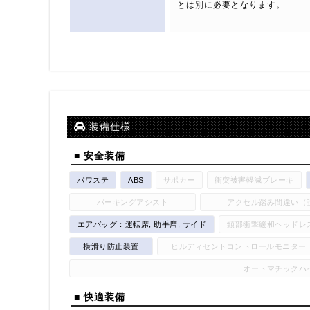
とは別に必要となります。
装備仕様
■ 安全装備
パワステ
ABS
サポカー
衝突被害軽減ブレーキ
パーキングアシスト
アクセル踏み間違い（
エアバッグ：運転席, 助手席, サイド
頸部衝撃緩和ヘッドレ
横滑り防止装置
ヒルディセントコントロールモニター
オートマチックハ
■ 快適装備