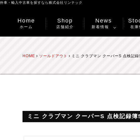
外車・輸入中古車を探すなら
株式会社リンテック
Home
Shop
News
Stoc
ホーム
店舗紹介
新着情報
在庫
HOME
ソールドアウト
ミニ クラブマン クーパーS 点検記録
ミニ クラブマン クーパーS 点検記録簿