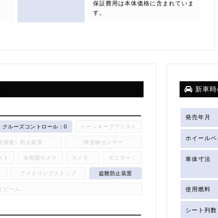
保証費用は本体価格に含まれていま
す。
新車時
発売年月
クルーズコントロール：0
レーンキープアシスト
ホイールベ
誤発進）防止装置
障害物センサー
スト
全周囲カメラ
カメラ：
モニター：
車体寸法
アイドリングストップ
盗難防止装置
イビーム
使用燃料
シート列数