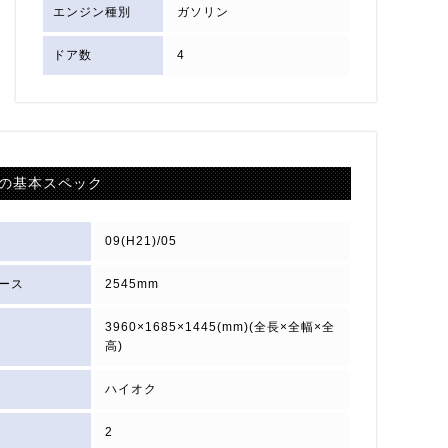
エンジン種別
ガソリン
ドア数
4
の基本スペック
09(H21)/05
ース
2545mm
3960×1685×1445(mm)(全長×全幅×全
高)
ハイオク
2