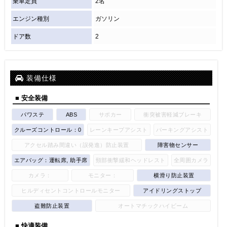
乗車定員
2名
エンジン種別
ガソリン
ドア数
2
装備仕様
■ 安全装備
パワステ
ABS
サポカー
衝突被害軽減ブレーキ
クルーズコントロール：0
レーンキープアシスト
パーキングアシスト
アクセル踏み間違い（誤発進）防止装置
障害物センサー
エアバッグ：運転席, 助手席
頸部衝撃緩和ヘッドレスト
全周囲カメラ
カメラ：
モニター：
横滑り防止装置
ヒルディセントコントロールモニター
アイドリングストップ
盗難防止装置
オートマチックハイビーム
■ 快適装備