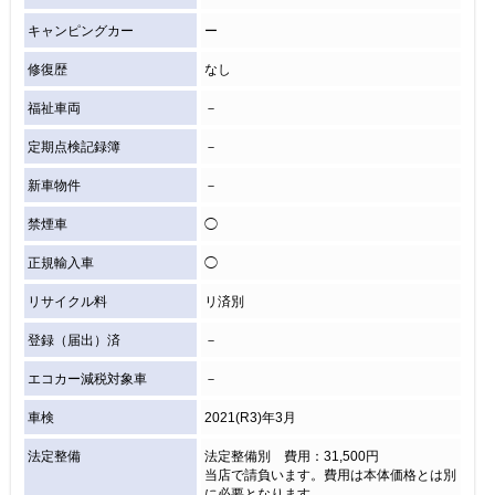
キャンピングカー
ー
修復歴
なし
福祉車両
－
定期点検記録簿
－
新車物件
－
禁煙車
◯
正規輸入車
◯
リサイクル料
リ済別
登録（届出）済
－
エコカー減税対象車
－
車検
2021(R3)年3月
法定整備
法定整備別 費用：31,500円
当店で請負います。費用は本体価格とは別
に必要となります。