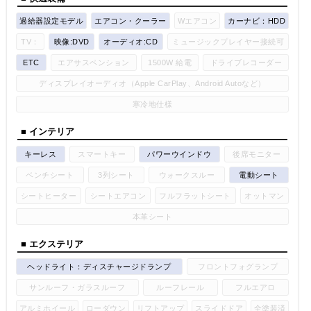
過給器設定モデル
エアコン・クーラー
Wエアコン
カーナビ：HDD
TV：
映像:DVD
オーディオ:CD
ミュージックプレイヤー接続可
ETC
エアサスペンション
1500W 給電
ドライブレコーダー
ディスプレイオーディオ（Apple CarPlay、Android Autoなど）
寒冷地仕様
■ インテリア
キーレス
スマートキー
パワーウインドウ
後席モニター
ベンチシート
3列シート
ウォークスルー
電動シート
シートヒーター
シートエアコン
フルフラットシート
オットマン
本革シート
■ エクステリア
ヘッドライト：ディスチャージドランプ
フロントフォグランプ
サンルーフ・ガラスルーフ
ルーフレール
フルエアロ
アルミホイール
ローダウン
リフトアップ
スライドドア
全塗装済