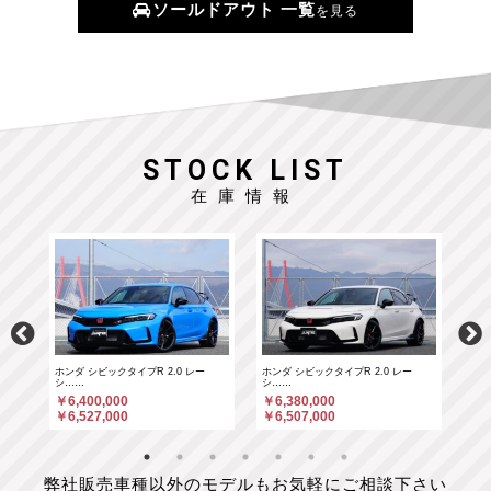
ソールドアウト 一覧
を見る
STOCK LIST
在庫情報
ホンダ シビックタイプR 2.0 レー
ホンダ シビックタイプR 2.0 レー
ポル
シ……
シ……
￥6
￥6,400,000
￥6,380,000
￥6
￥6,527,000
￥6,507,000
弊社販売車種以外のモデルもお気軽にご相談下さい