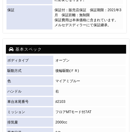
保証
保証付：販売店保証 保証期限：2021年3
月 保証距離：無制限
保証費用は本体価格に含まれています。
メルセデスディラーにて保証継承。
基本スペック
ボディタイプ
オープン
駆動方式
後輪駆動(ＦＲ)
色
マイアミブルー
ハンドル
右
車台末尾番号
♯2103
ミッション
フロアMTモード付7AT
排気量
2000cc