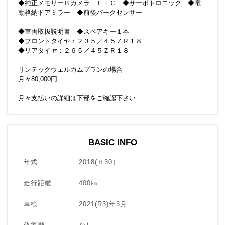
◆純正メモリーＢカメラ ＥＴＣ ◆サーボトロニック ◆電
動格納ドアミラー ◆前後パークセンサー
◆車両取扱説明書 ◆スペアキー１本
◆フロントタイヤ：２３５／４５ＺＲ１８
◆リアタイヤ：２６５／４５ＺＲ１８
リンテックウェルカムプランの場合
月々80,000円
月々支払いの詳細は下部をご確認下さい
BASIC INFO
年式
2018(Ｈ30）
走行距離
400㎞
車検
2021(R3)年3月