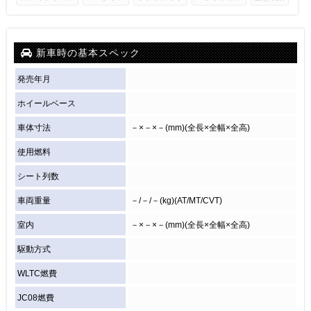
新車時の基本スペック
発売年月
ホイールベース
車体寸法
－×－×－(mm)(全長×全幅×全高)
使用燃料
シート列数
車両重量
－/－/－(kg)(AT/MT/CVT)
室内
－×－×－(mm)(全長×全幅×全高)
駆動方式
WLTC燃費
JC08燃費