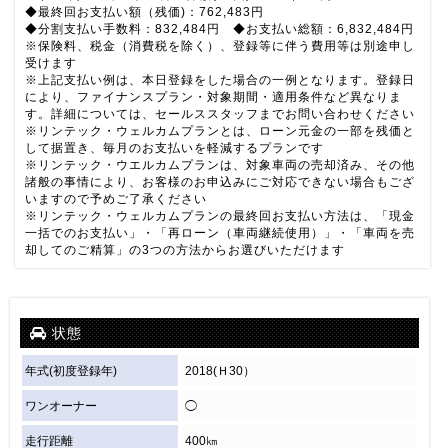
◆最終回お支払い額（残価)：762,483円
◆分割支払い手数料：832,484円 ◆お支払い総額：6,832,484円
※保険料、税金（消費税を除く）、登録等に伴う費用等は別途申し
受けます
※上記支払い例は、本日登録をした場合の一例となります。登録日
により、ファイナンスプラン・対象期間・適用条件など異なりま
す。詳細については、セールススタッフまでお問い合わせください
※リンテック・ウェルカムプランとは、ローン元金の一部を残価と
して据置き、毎月のお支払いを軽減するプランです
※リンテック・ウエルカムプランは、対象車両の売却済み、その他
諸般の事情により、お客様のお申込みにご対応できない場合もござ
いますので予めご了承ください
※リンテック・ウェルカムプランの最終回お支払い方法は、「現金
一括でのお支払い」・「再ローン（車両継続使用）」・「車両を売
却してのご精算」の3つの方法からお選びいただけます
状態
年式(初度登録年)
2018(Ｈ30）
ワンオーナー
◯
走行距離
400㎞