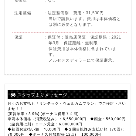
修復歴
なし
法定整備
法定整備別 費用：31,500円
当店で請負います。費用は本体価格と
は別に必要となります。
保証
保証付：販売店保証 保証期限：2021
年3月 保証距離：無制限
保証費用は本体価格に含まれていま
す。
メルセデスディラーにて保証継承。
スタッフよりメッセージ
月々のお支払も「リンテック・ウェルカムプラン」でご検討下さい
ませ！！
[実質年率：3.9%] [ボーナス併用７２回]
車両本体価格（消費税込み）：6,550,000円 ◆頭金：550,000円
（諸費用は別）ローン元金：6,000,000円
◆初回お支払い額：70,000円 ◆２回目以降お支払い額（70回)：
70,000円 ◆ボーナス月加算額(12回)： 100,000円