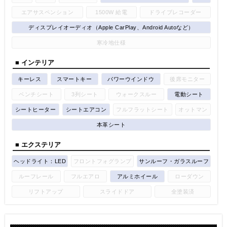
エアサスペンション
1500W 給電
ドライブレコーダー
ディスプレイオーディオ（Apple CarPlay、Android Autoなど）
寒冷地仕様
■ インテリア
キーレス
スマートキー
パワーウインドウ
後席モニター
ベンチシート
3列シート
ウォークスルー
電動シート
シートヒーター
シートエアコン
フルフラットシート
オットマン
本革シート
■ エクステリア
ヘッドライト：LED
フロントフォグランプ
サンルーフ・ガラスルーフ
ルーフレール
フルエアロ
アルミホイール
ローダウン
リフトアップ
スライドドア
全塗装済