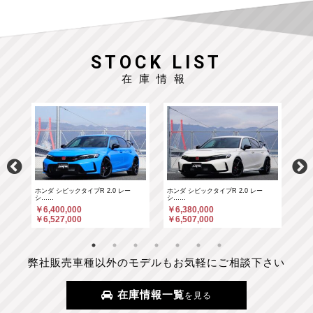
STOCK LIST
在庫情報
ホンダ シビックタイプR 2.0 レー
ホンダ シビックタイプR 2.0 レー
ポル
シ……
シ……
￥6
￥6,400,000
￥6,380,000
￥6
￥6,527,000
￥6,507,000
弊社販売車種以外のモデルもお気軽にご相談下さい
在庫情報一覧
を見る