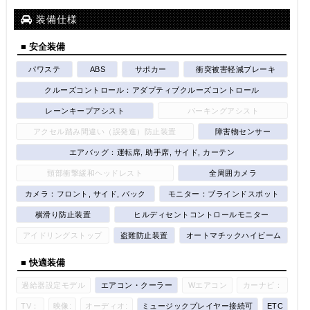
装備仕様
■ 安全装備
パワステ
ABS
サポカー
衝突被害軽減ブレーキ
クルーズコントロール：アダプティブクルーズコントロール
レーンキープアシスト
パーキングアシスト
アクセル踏み間違い（誤発進）防止装置
障害物センサー
エアバッグ：運転席, 助手席, サイド, カーテン
頸部衝撃緩和ヘッドレスト
全周囲カメラ
カメラ：フロント, サイド, バック
モニター：ブラインドスポット
横滑り防止装置
ヒルディセントコントロールモニター
アイドリングストップ
盗難防止装置
オートマチックハイビーム
■ 快適装備
過給器設定モデル
エアコン・クーラー
Wエアコン
カーナビ：
TV：
映像:
オーディオ:
ミュージックプレイヤー接続可
ETC