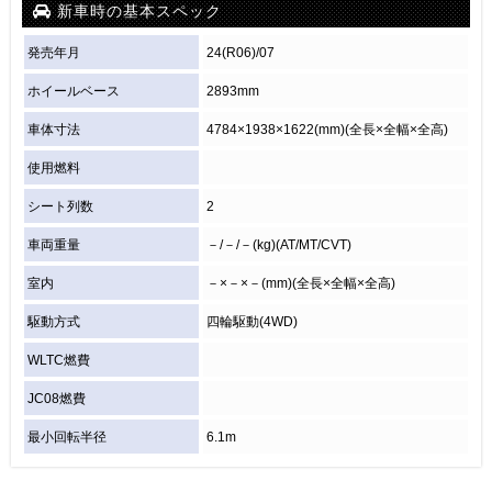
新車時の基本スペック
発売年月
24(R06)/07
ホイールベース
2893mm
車体寸法
4784×1938×1622(mm)(全長×全幅×全高)
使用燃料
シート列数
2
車両重量
－/－/－(kg)(AT/MT/CVT)
室内
－×－×－(mm)(全長×全幅×全高)
駆動方式
四輪駆動(4WD)
WLTC燃費
JC08燃費
最小回転半径
6.1m