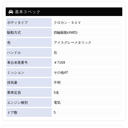
基本スペック
ボディタイプ
クロカン・ＳＵＶ
駆動方式
四輪駆動(4WD)
色
アイスグレーメタリック
ハンドル
右
車台末尾番号
＃7169
ミッション
その他AT
排気量
不明
乗車定員
5名
エンジン種別
電気
ドア数
5