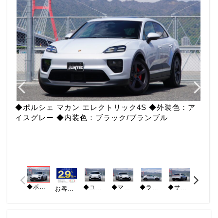
◆ポルシェ マカン エレクトリック4S ◆外装色：ア
イスグレー ◆内装色：ブラック/ブランブル
◆ポルシェ マカン エレクトリック4S ◆外装色：アイスグレー ◆内装色：ブラック/ブランブル
◆ユーザー様買取車 ◆スペシャルカラーアイスグレー ◆レザーパッケージ ◆カラークレストセンターキャップ ◆プライバシーガラス ◆スポーツクロノパッケージ
◆マルチファクションGTスポーツステアリングホイール ◆パノラマルーフシステム ◆シートベンチレーション(フロント) ◆スポーツクロノパッケージ ◆BOSEサラウンドサウンド
◆ラッゲジルーム100Vソケット ◆21インチマカンオフロードデザインホイール ◆エレクトリックスポーツサウンドシステム◆ アダプティブスポーツシートプラス18way ◆ETC
◆サイドウィンドウトリムハイグロスブラック ◆前席シートヒーター/ベンチレーター ◆純正ナビ・バックカメラ360°・BT・アップルカープレイ・アンドロイドオート◆ステアリングヒーター
◆パワーテールゲート ◆ブレーキアシスト ◆レーンキープアシスト ◆レーンチェンジアシスト＆ターンアシスト ◆置くだけ充電 ◆車線逸脱警告 ◆禁煙車
お客様の希望に寄り添った、お支払いプランをご提示させていただきます♪※元金300万円以上が対象となります。※審査内容により諸条件が異なる場合がございます。