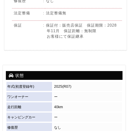
修復歴
なし
法定整備
法定整備無
保証
保証付：販売店保証 保証期限：2028
年11月 保証距離：無制限
お客様にて保証継承
状態
年式(初度登録年)
2025(R07)
ワンオーナー
ー
走行距離
40km
キャンピングカー
ー
修復歴
なし