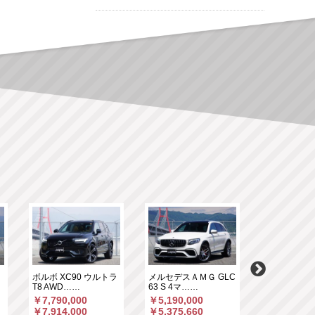
ク
ボルボ XC90 ウルトラ
メルセデスＡＭＧ GLC
ミニ ミニカ
T8 AWD……
63 S 4マ……
ン D DCT 
￥7,790,000
￥5,190,000
￥5,600,00
￥7,914,000
￥5,375,660
￥5,731,25