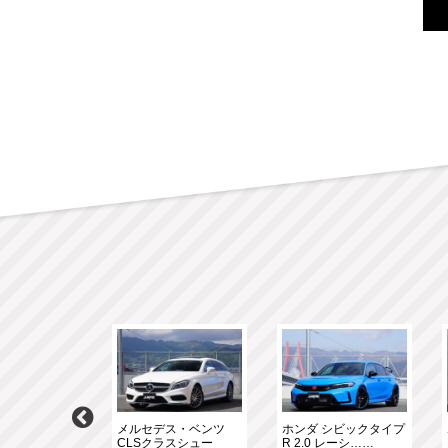
スＡＭＧ GLC
メルセデス・ベンツ
ホンダ シビックタイプ
マ……
CLSクラスシュー
R 2.0 レーシ……