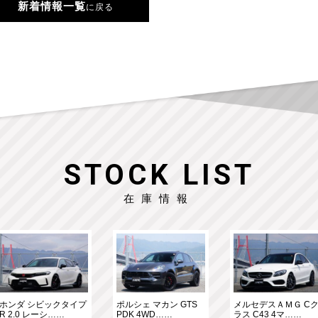
新着情報一覧
に戻る
STOCK LIST
在庫情報
ホンダ シビックタイプ
ポルシェ マカン GTS
メルセデスＡＭＧ C
R 2.0 レーシ……
PDK 4WD……
ラス C43 4マ……