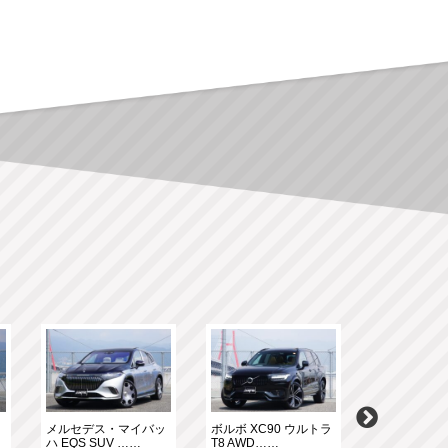
ク
メルセデス・マイバッ
ボルボ XC90 ウルトラ
メルセデスＡ
ハ EQS SUV ……
T8 AWD……
63 S 4マ……