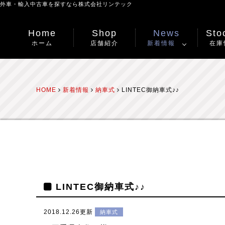
外車・輸入中古車を探すなら
株式会社リンテック
Home
Shop
News
Stoc
ホーム
店舗紹介
新着情報
在庫
HOME
新着情報
納車式
LINTEC御納車式♪♪
LINTEC御納車式♪♪
2018.12.26更新
納車式